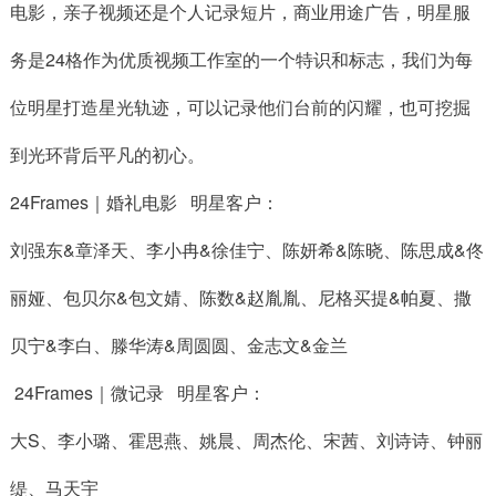
电影
，
亲子视频还是个人记录短片
，
商业用途广告
，
明星服
务是
24
格作为优质视频工作室的一个特识和标志
，
我们为每
位明星打造星光轨迹
，
可以记录他们台前的闪耀
，
也可挖掘
到光环背后平凡的初心。
24Frames｜婚礼电影 明星客户：
刘强东&章泽天、李小冉&徐佳宁、陈妍希&陈晓、陈思成&佟
丽娅、包贝尔&包文婧、陈数&赵胤胤、尼格买提&帕夏、撒
贝宁&李白、滕华涛&周圆圆、金志文&金兰
24Frames｜微记录 明星客户：
大S、李小璐、霍思燕、姚晨、周杰伦、宋茜、刘诗诗、钟丽
缇、马天宇